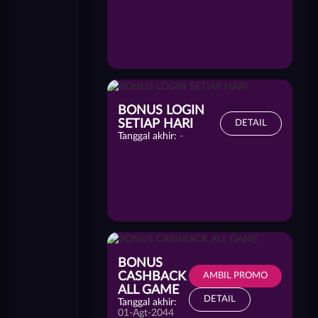
BONUS LOGIN
SETIAP HARI
DETAIL
Tanggal akhir:
-
BONUS
CASHBACK
AMBIL PROMO
ALL GAME
DETAIL
Tanggal akhir:
01-Agt-2044