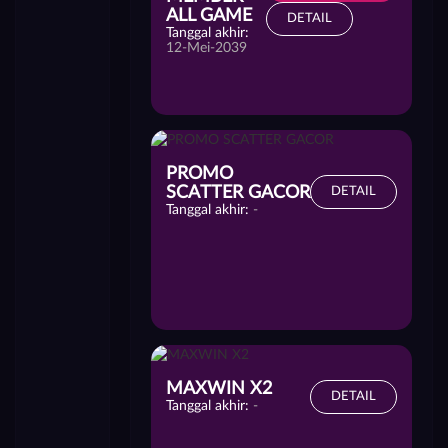
ALL GAME
DETAIL
Tanggal akhir:
12-Mei-2039
PROMO
SCATTER GACOR
DETAIL
Tanggal akhir:
-
MAXWIN X2
DETAIL
Tanggal akhir:
-