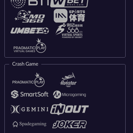
Crash Game