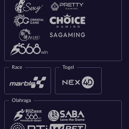
Race
Togel
Olahraga