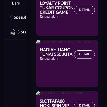
Baru
LOYALTY POINT
TUKAR COUPON
DETAIL
CREDIT GAME
Tanggal akhir:
-
Spesial
Slots
HADIAH UANG
TUNAI 350 JUTA
DETAIL
Tanggal akhir:
-
SLOTFAFA88
HOKI SPIN VIP
DETAIL