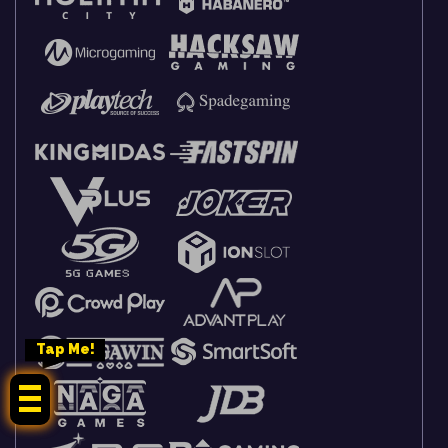
Tap Me!
Tap Me!