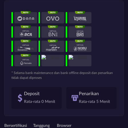
* Selama bank maintenance dan bank offline deposit dan penarikan
tidak dapat diproses
Deposit
Penarikan
Rata-rata 0 Menit
Rata-rata 5 Menit
Bersertifikasi
Tanggung
Browser