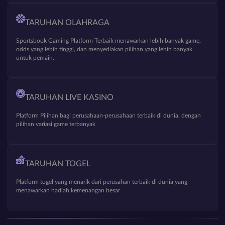
TARUHAN OLAHRAGA
Sportsbook Gaming Platform Terbaik menawarkan lebih banyak game,
odds yang lebih tinggi, dan menyediakan pilihan yang lebih banyak
untuk pemain.
TARUHAN LIVE KASINO
Platform Pilihan bagi perusahaan-perusahaan terbaik di dunia, dengan
pilihan variasi game terbanyak
TARUHAN TOGEL
Platform togel yang menarik dari perusahan terbaik di dunia yang
menawarkan hadiah kemenangan besar