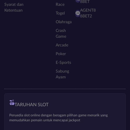
8BET
Syarat dan
Race
Ketentuan
AGENT8
Togel
8BET2
Olahraga
Crash
Game
Arcade
Poker
E-Sports
Sabung
Ayam
TARUHAN SLOT
Penyedia slot online dengan beragam pilihan game menarik yang
memudahkan pemain untuk mencapai jackpot