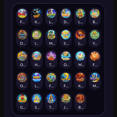
Fantasy Unicorn
King Kong’s Rampage
Legendary Panda
Daily Fishing
Li Kui Pi Yu
Bird Hunter
Dragon Storm
Insect Paradise
Monster Awaken plus
Sea Food Paradise II Plus
Legend of the phoenix
YaoQianShu
OCEAN MONSTER 2
HaiDiLao
Thanos Avengers
Ocean Paradise
Master Of The Deep
Fire Phoenix
Ocean King 3
Lucky Fishing
Fishman Wharf
Fish Music World
Kirin Storm
Mermaids-6s
Golden Legend Plus
Spongebob
Thunder Dragon
Jin Chan Bu Yu
Buffalo thunder