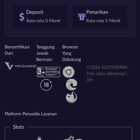
Deposit
Penarikan
Rata-rata 0 Menit
Rata-rata 5 Menit
Bersertifikasi
Tanggung
Browser
Dari
Jawab
Yang
Bermain
Didukung
©2026 SLOTFAFA88.
Hak cipta dilindungi |
18+
Platform Penyedia Layanan
Slots