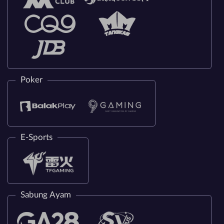
Poker
E-Sports
Sabung Ayam