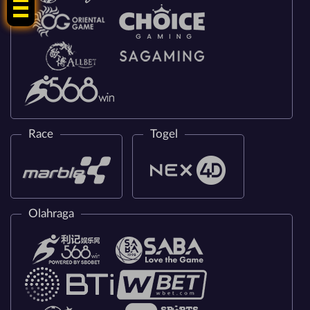
Race
Togel
Olahraga