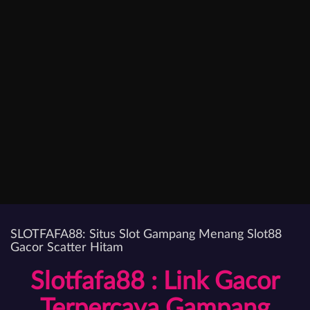
SLOTFAFA88: Situs Slot Gampang Menang Slot88
Gacor Scatter Hitam
Slotfafa88 : Link Gacor
Terpercaya Gampang